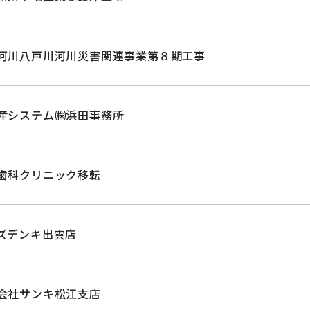
河川八戸川河川災害関連事業第８期工事
産システム㈱浜田事務所
歯科クリニック移転
ズデンキ出雲店
会社サンキ松江支店