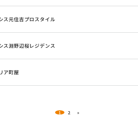
シス元住吉プロスタイル
シス淵野辺桜レジデンス
リア町屋
1
2
»