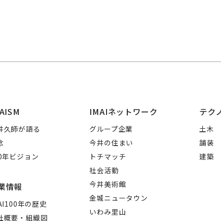
AISM
IMAIネットワーク
テク
井久師が語る
グループ企業
土木
念
今井の住まい
舗装
00年ビジョン
トチマッチ
建築
社会活動
今井美術館
業情報
金城ニュータウン
AI100年の歴史
いわみ里山
社概要・組織図