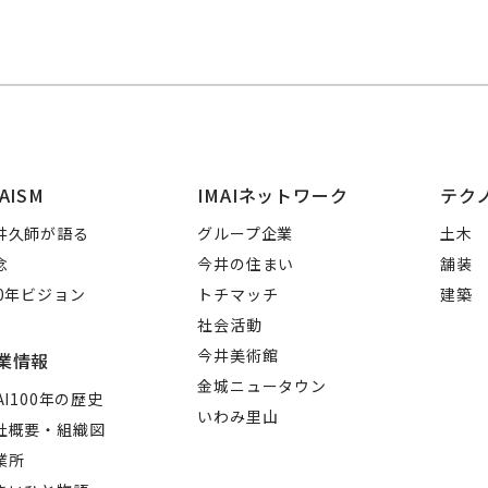
AISM
IMAIネットワーク
テク
井久師が語る
グループ企業
土木
念
今井の住まい
舗装
00年ビジョン
トチマッチ
建築
社会活動
今井美術館
業情報
金城ニュータウン
AI100年の歴史
いわみ里山
社概要・組織図
業所