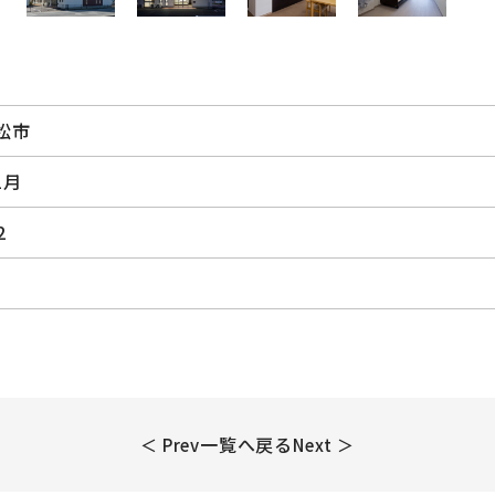
松市
1月
2
一覧へ戻る
＜ Prev
Next ＞