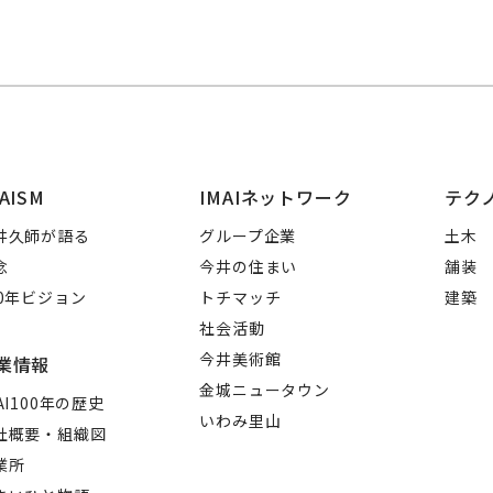
AISM
IMAIネットワーク
テク
井久師が語る
グループ企業
土木
念
今井の住まい
舗装
00年ビジョン
トチマッチ
建築
社会活動
今井美術館
業情報
金城ニュータウン
AI100年の歴史
いわみ里山
社概要・組織図
業所