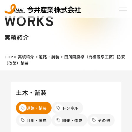
WORKS
実績紹介
TOP
>
実績紹介
>
道路・舗装
>
田所国府線（有福温泉工区）防安
（改築）舗装
土木・舗装
道路・舗装
トンネル
河川・護岸
開発・造成
その他