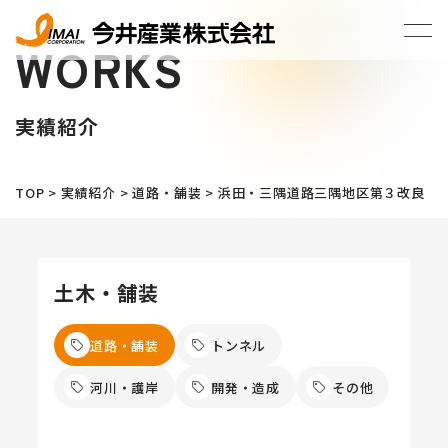
WORKS
実績紹介
TOP
>
実績紹介
>
道路・舗装
>
浜田・三隅道路三隅地区第３改良
土木・舗装
道路・舗装
トンネル
河川・護岸
開発・造成
その他