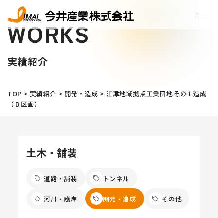
WORKS
実績紹介
TOP
>
実績紹介
>
開発・造成
>
江津地域拠点工業団地その１造成
（Ｂ区画）
土木・舗装
道路・舗装
トンネル
河川・護岸
開発・造成
その他