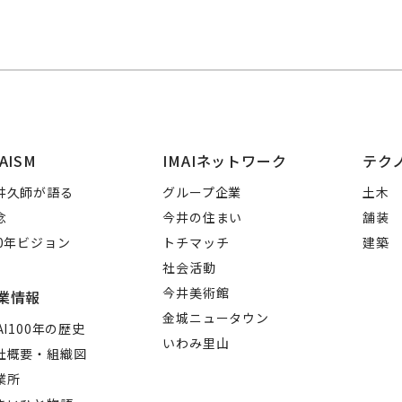
AISM
IMAIネットワーク
テク
井久師が語る
グループ企業
土木
念
今井の住まい
舗装
00年ビジョン
トチマッチ
建築
社会活動
今井美術館
業情報
金城ニュータウン
AI100年の歴史
いわみ里山
社概要・組織図
業所