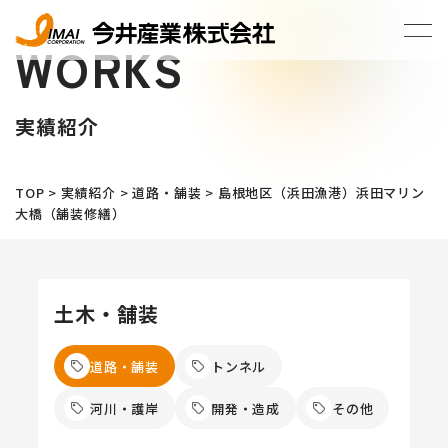
WORKS
実績紹介
TOP
>
実績紹介
>
道路・舗装
>
島根地区（浜田漁港）浜田マリン
大橋（舗装修繕）
土木・舗装
道路・舗装
トンネル
河川・護岸
開発・造成
その他