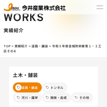
WORKS
実績紹介
TOP
>
実績紹介
>
道路・舗装
>
令和５年度金城弥栄線第１・２工
区その６
土木・舗装
道路・舗装
トンネル
河川・護岸
開発・造成
その他