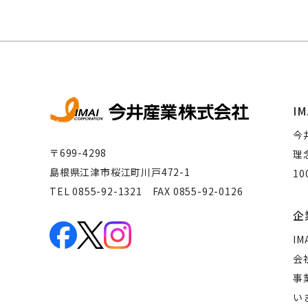
IM
今
〒699-4298
理
島根県江津市桜江町川戸472-1
1
TEL 0855-92-1321 FAX 0855-92-0126
企
IM
会
事
い