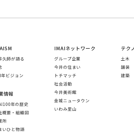
AISM
IMAIネットワーク
テク
井久師が語る
グループ企業
土木
念
今井の住まい
舗装
00年ビジョン
トチマッチ
建築
社会活動
今井美術館
業情報
金城ニュータウン
AI100年の歴史
いわみ里山
社概要・組織図
業所
まいひと物語